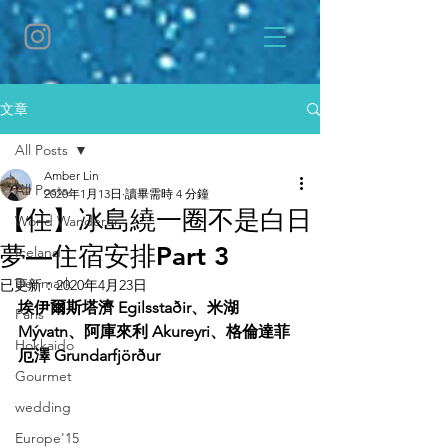
文章
All Posts
Amber Lin
All Posts
2020年1月13日
讀畢需時 4 分鐘
【住】冰島繞一圈不是白日
World Wanderer
夢—住宿安排Part 3
Iceland
Denmark
已更新：
2020年4月23日
埃伊爾斯塔濟 Egilsstaðir、米湖 
Paris
Mývatn、阿庫來利 Akureyri、格倫達菲
Hokkaido
厄澤 Grundarfjörður 
Gourmet
wedding
Europe'15