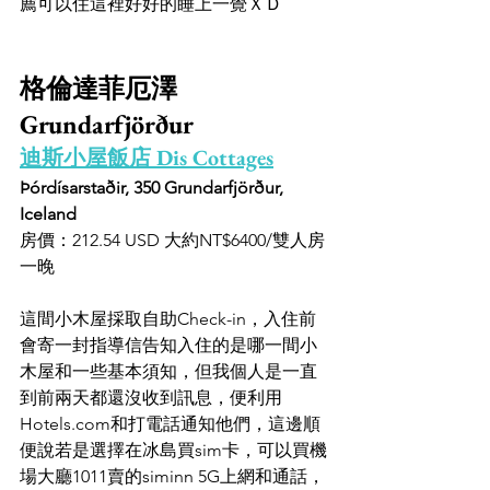
薦可以住這裡好好的睡上一覺ＸＤ
格倫達菲厄澤 
Grundarfjörður 
迪斯小屋飯店 Dis Cottages
Þórdísarstaðir, 350 Grundarfjörður, 
Iceland
房價：212.54 USD 大約NT$6400/雙人房
一晚
這間小木屋採取自助Check-in，入住前
會寄一封指導信告知入住的是哪一間小
木屋和一些基本須知，但我個人是一直
到前兩天都還沒收到訊息，便利用
Hotels.com和打電話通知他們，這邊順
便說若是選擇在冰島買sim卡，可以買機
場大廳1011賣的siminn 5G上網和通話，