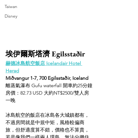
Taiwan
Disney
埃伊爾斯塔濟 Egilsstaðir
赫德冰島航空飯店 Icelandair Hotel 
Herad
Miðvangur 1-7, 700 Egilsstaðir, Iceland
離蒸氣瀑布 Gufu waterfall 開車約25分鐘
房價：82.73 USD 大約NT$2500/雙人房
一晚
冰島航空的飯店在冰島各大城鎮都有，
不過房間就是中規中矩，風格較偏商
旅，但舒適度算不錯，價格也不算貴，
若是像我們一樣兩人環島，無法分攤住