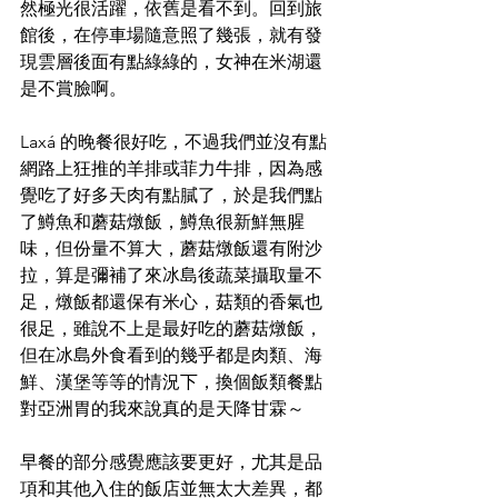
然極光很活躍，依舊是看不到。回到旅
館後，在停車場隨意照了幾張，就有發
現雲層後面有點綠綠的，女神在米湖還
是不賞臉啊。
Laxá 的晚餐很好吃，不過我們並沒有點
網路上狂推的羊排或菲力牛排，因為感
覺吃了好多天肉有點膩了，於是我們點
了鱒魚和蘑菇燉飯，鱒魚很新鮮無腥
味，但份量不算大，蘑菇燉飯還有附沙
拉，算是彌補了來冰島後蔬菜攝取量不
足，燉飯都還保有米心，菇類的香氣也
很足，雖說不上是最好吃的蘑菇燉飯，
但在冰島外食看到的幾乎都是肉類、海
鮮、漢堡等等的情況下，換個飯類餐點
對亞洲胃的我來說真的是天降甘霖～
早餐的部分感覺應該要更好，尤其是品
項和其他入住的飯店並無太大差異，都