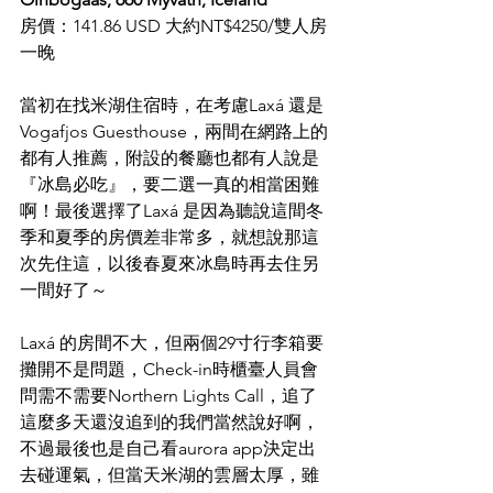
房價：141.86 USD 大約NT$4250/雙人房
一晚
當初在找米湖住宿時，在考慮Laxá 還是
Vogafjos Guesthouse，兩間在網路上的
都有人推薦，附設的餐廳也都有人說是
『冰島必吃』，要二選一真的相當困難
啊！最後選擇了Laxá 是因為聽說這間冬
季和夏季的房價差非常多，就想說那這
次先住這，以後春夏來冰島時再去住另
一間好了～
Laxá 的房間不大，但兩個29寸行李箱要
攤開不是問題，Check-in時櫃臺人員會
問需不需要Northern Lights Call，追了
這麼多天還沒追到的我們當然說好啊，
不過最後也是自己看aurora app決定出
去碰運氣，但當天米湖的雲層太厚，雖