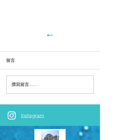
留言
撰寫留言......
【香港迪士尼】幼兒友善
【加州迪士尼】
爸媽不崩潰親子旅遊實用
店角色餐廳
攻略
Instagram