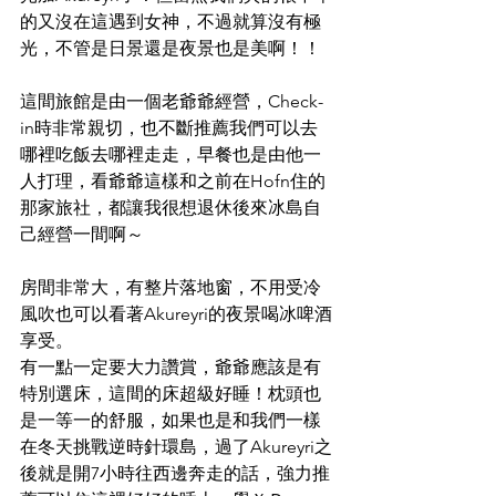
的又沒在這遇到女神，不過就算沒有極
光，不管是日景還是夜景也是美啊！！
這間旅館是由一個老爺爺經營，Check-
in時非常親切，也不斷推薦我們可以去
哪裡吃飯去哪裡走走，早餐也是由他一
人打理，看爺爺這樣和之前在Hofn住的
那家旅社，都讓我很想退休後來冰島自
己經營一間啊～
房間非常大，有整片落地窗，不用受冷
風吹也可以看著Akureyri的夜景喝冰啤酒
享受。
有一點一定要大力讚賞，爺爺應該是有
特別選床，這間的床超級好睡！枕頭也
是一等一的舒服，如果也是和我們一樣
在冬天挑戰逆時針環島，過了Akureyri之
後就是開7小時往西邊奔走的話，強力推