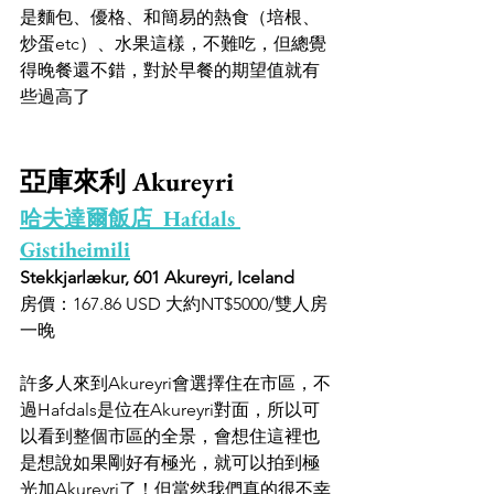
是麵包、優格、和簡易的熱食（培根、
炒蛋etc）、水果這樣，不難吃，但總覺
得晚餐還不錯，對於早餐的期望值就有
些過高了
亞庫來利 Akureyri
哈夫達爾飯店  Hafdals 
Gistiheimili
Stekkjarlækur, 601 Akureyri, Iceland
房價：167.86 USD 大約NT$5000/雙人房
一晚
許多人來到Akureyri會選擇住在市區，不
過Hafdals是位在Akureyri對面，所以可
以看到整個市區的全景，會想住這裡也
是想說如果剛好有極光，就可以拍到極
光加Akureyri了！但當然我們真的很不幸