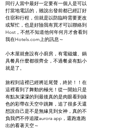
同行人當中最好一定要有一個人是可以
打當地電話的，雖說出發前都已經訂好
住宿和行程，但就是以防臨時需要更改
或幫忙，也是好險我有買才可以聯絡到
Host，不然不知道他何年何月才會看到
我在Hotels.com上的訊息～
小木屋就會設有小廚房，有電磁爐、鍋
具餐具什麼都很齊全，不過餐桌有點小
就是了。
旅程到這裡已經將近尾聲，終於！！在
這裡看到了舞動的極光！從一開始只是
有點灰濛濛的到最後真的是肉眼看到綠
色的彩帶在天空中跳舞，追了很多天還
想說自己是不是無緣見到女神，真的不
負我們不停追蹤aurora app，還跑進跑
出的看著天空～