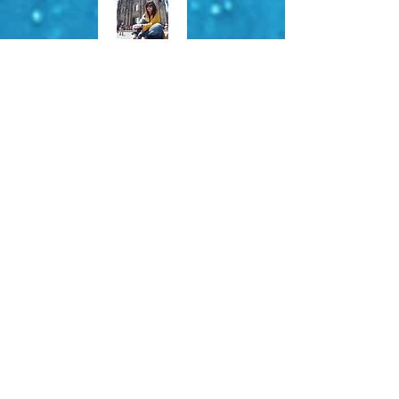
About Me
Used to be all about adventures, and now
I'm a mom with two little sidekicks! We’re
out exploring the world together, making
every trip a fun experience.
© 2023 by Going Places.
Proudly created with
Wix.com