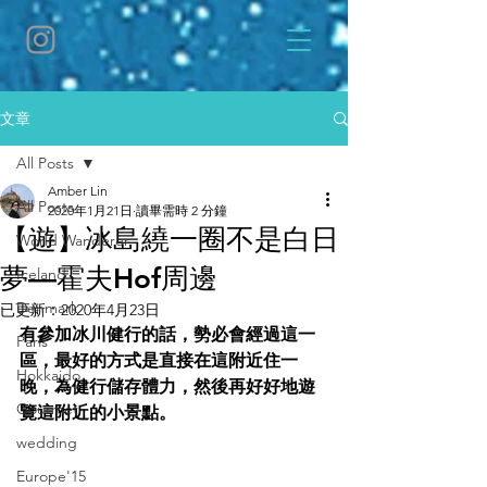
文章
All Posts
Amber Lin
All Posts
2020年1月21日
讀畢需時 2 分鐘
【遊】冰島繞一圈不是白日
World Wanderer
夢—霍夫Hof周邊
Iceland
Denmark
已更新：
2020年4月23日
有參加冰川健行的話，勢必會經過這一
Paris
區，最好的方式是直接在這附近住一
Hokkaido
晚，為健行儲存體力，然後再好好地遊
Gourmet
覽這附近的小景點。
wedding
Europe'15