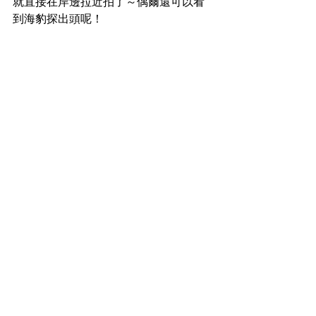
就直接在岸邊拉近拍了～偶爾還可以看
到海豹探出頭呢！