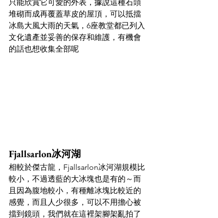
只能欣賞它可愛的外表，據說這種石頭
堆砌而成再覆蓋草皮的屋頂，可以抵擋
冰島大風大雨的天氣，6座教堂都已列入
文化遺產並妥善的保存和維護，有機會
的話也想收集全部呢
Fjallsarlon冰河湖
相較於傑古龍，Fjallsarlon冰河湖規模比
較小，不過透藍的大冰塊也是有的～而
且因為腹地較小，有種離冰塊比較近的
感覺，而且人少很多，可以不用擔心被
擋到鏡頭，我們就在這裡架腳架亂拍了