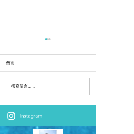
留言
撰寫留言......
【香港迪士尼】幼兒友善
【加州迪士尼】
爸媽不崩潰親子旅遊實用
店角色餐廳
攻略
Instagram