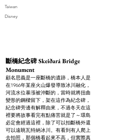
Taiwan
Disney
斷橋紀念碑 Skeiðará Bridge 
Monument
顧名思義是一座斷橋的遺跡，橋本人是
在1966年某座火山爆發導致冰川融化，
河流水位暴漲被沖斷的，當時就將扭曲
變形的鋼樑留下，架在這作為紀念碑，
紀念碑旁邊有解釋由來，不過冬天在這
裡要將故事看完有點痛苦就是了～環島
必定會經過這裡，除了可以拍斷橋外還
可以遠眺瓦特納冰川。有看到有人爬上
去拍照，那個橋看起來不高，但實際真