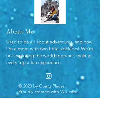
About Me
Used to be all about adventures, and now
I'm a mom with two little sidekicks! We’re
out exploring the world together, making
every trip a fun experience.
© 2023 by Going Places.
Proudly created with
Wix.com