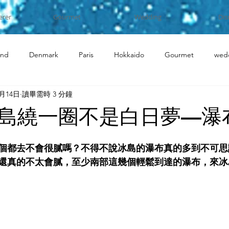
erer
Gourmet
Wedding
Dis
and
Denmark
Paris
Hokkaido
Gourmet
wed
1月14日
讀畢需時 3 分鐘
島繞一圈不是白日夢—瀑
個都去不會很膩嗎？不得不說冰島的瀑布真的多到不可思
還真的不太會膩，至少南部這幾個輕鬆到達的瀑布，來冰