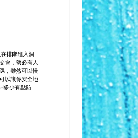
群人在排隊進入洞
交會，勢必有人
踝，雖然可以慢
可以讓你安全地
nd多少有點防