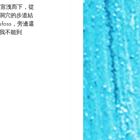
瀑布宣洩而下，從
洞穴的步道結
foss，旁邊還
我不能到