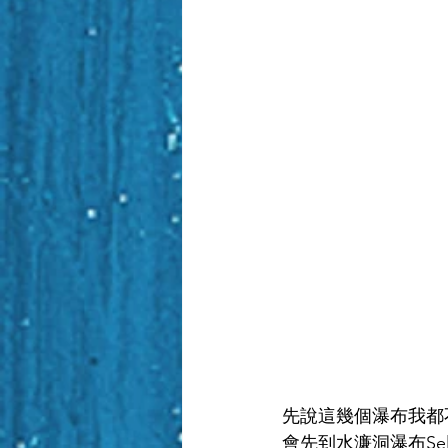
先說這幾個瀑布我都
會先到水濂洞瀑布Selj