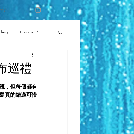
ney
ding
Europe'15
布巡禮
議，但每個都有
島真的錯過可惜