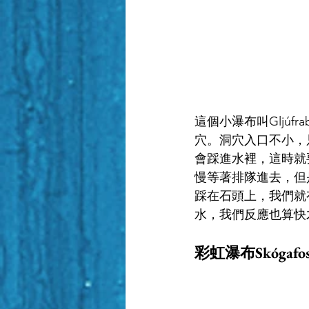
這個小瀑布叫Gljú
穴。洞穴入口不小，
會踩進水裡，這時就
慢等著排隊進去，但
踩在石頭上，我們就有
水，我們反應也算快
彩虹瀑布Skógafos