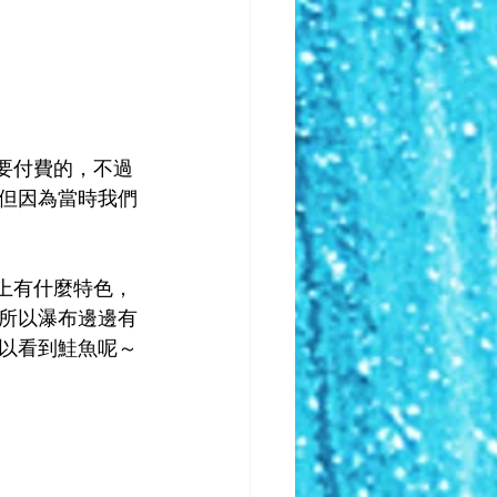
需要付費的，不過
但因為當時我們
不上有什麼特色，
所以瀑布邊邊有
以看到鮭魚呢～