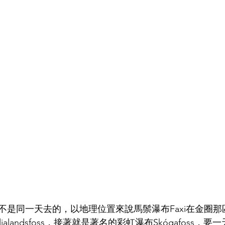
不是同一天去的，以地理位置來說馬鬃瀑布Faxi在金圈
alandsfoss，接著就是著名的彩虹瀑布Skógafoss，