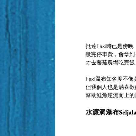
抵達Faxi時已是
繳完停車費，會拿到
才去蕃茄農場吃完飯
Faxi瀑布知名度
但我個人也是滿喜歡
幫助鮭魚逆流而上的
水濂洞瀑布Seljalan