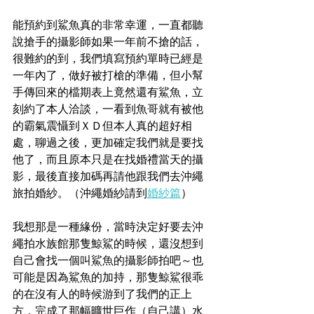
能預約到鯊魚真的非常幸運，一直都聽
說搶手的攝影師如果一年前不搶的話，
很難約的到，我們填寫預約單時已經是
一年內了，做好被打槍的準備，但小幫
手傳回來的檔期表上竟然還有鯊魚，立
刻約了本人洽談，一看到魚哥就有被他
的霸氣震懾到ＸＤ但本人真的超好相
處，聊過之後，更加確定我們就是要找
他了，而且原本只是在找婚禮當天的攝
影，最後直接加碼再請他跟我們去沖繩
旅拍婚紗。（沖繩婚紗請到
婚紗
篇
）
我想那是一種緣份，當時決定好要去沖
繩拍水族館那隻鯨鯊的時候，還沒想到
自己會找一個叫鯊魚的攝影師拍吧～也
可能是因為鯊魚的加持，那隻鯨鯊很乖
的在沒有人的時候游到了我們的正上
方，完成了那幅曠世巨作（自己講）水