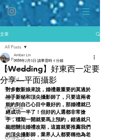
文章
All Posts
Amber Lin
All Posts
2020年2月5日
讀畢需時 4 分鐘
【Wedding】好東西一定要
World Wanderer
分享—平面攝影
Iceland
Denmark
對多數新娘來說，婚禮最重要的莫過於
神手新秘和頂尖攝影師了，只要這兩者
Paris
能約到自己心目中最好的，那婚禮就已
Hokkaido
經成功一半了！但好的人選都非常搶
Gourmet
手，檔期一開就要馬上預約，錯過就只
能想辦法婚禮改期，這篇就要推薦我們
wedding
的頂尖攝影師，業界人人都要稱他為老
Europe'15