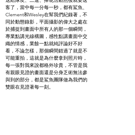
送給隊友、二進、捧花活動然後就要送
客了，當中每一分每一秒，都有鯊魚、
Clement和Wesley在幫我們紀錄著，不
同於動態錄影，平面攝影的偉大之處在
於捕捉到畫面中所有人的那一個瞬間，
專業點講光線構圖，感性點講畫面中交
織的情感，業餘一點就純評論好不好
看，不論怎樣，那個瞬間錯過了就是不
可能重拍，這就是為什麼拿到照片時，
每一張對我來說都格外珍貴，不管是我
有親眼見證的畫面還是分身乏術無法參
與到的部分，都是鯊魚團隊做為我們的
雙眼在見證著每一刻。