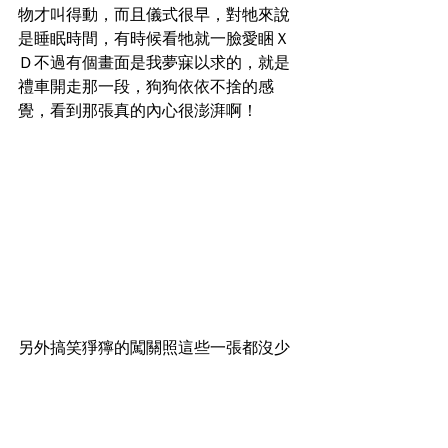
物才叫得動，而且儀式很早，對牠來說
是睡眠時間，有時候看牠就一臉愛睏Ｘ
Ｄ不過有個畫面是我夢寐以求的，就是
禮車開走那一段，狗狗依依不捨的感
覺，看到那張真的內心很澎湃啊！
另外搞笑猙獰的闖關照這些一張都沒少