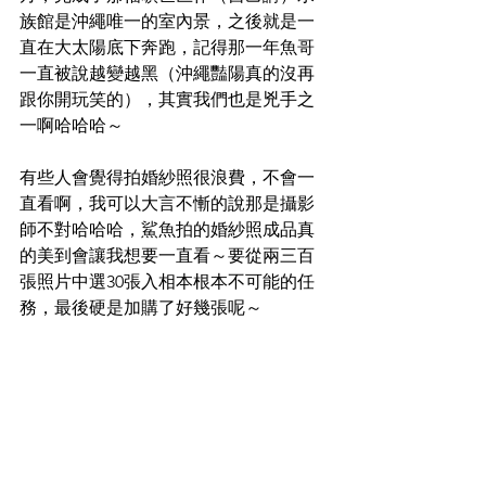
族館是沖繩唯一的室內景，之後就是一
直在大太陽底下奔跑，記得那一年魚哥
一直被說越變越黑（沖繩豔陽真的沒再
跟你開玩笑的），其實我們也是兇手之
一啊哈哈哈～
有些人會覺得拍婚紗照很浪費，不會一
直看啊，我可以大言不慚的說那是攝影
師不對哈哈哈，鯊魚拍的婚紗照成品真
的美到會讓我想要一直看～要從兩三百
張照片中選30張入相本根本不可能的任
務，最後硬是加購了好幾張呢～